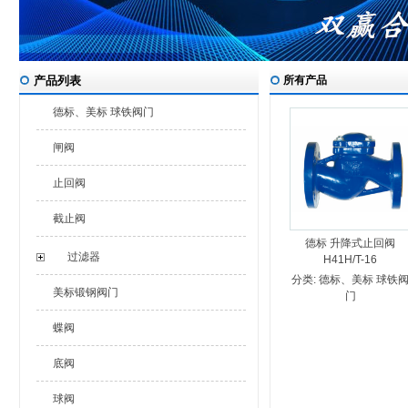
产品列表
所有产品
德标、美标 球铁阀门
闸阀
止回阀
截止阀
德标 升降式止回阀
过滤器
H41H/T-16
分类:
德标、美标 球铁
美标锻钢阀门
门
蝶阀
底阀
球阀