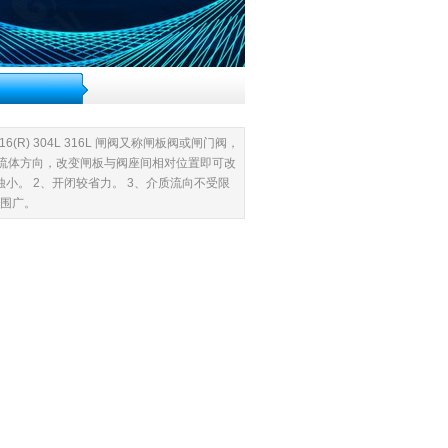
 316(R) 304L 316L 闸阀又称闸板阀或闸门阀，
流体方向，改变闸板与阀座间相对位置即可改
蚀小。 2、开闭较省力。 3、介质流向不受限
范围广。