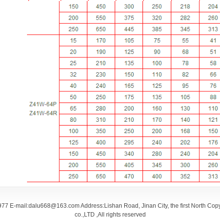
E-mail:dalu668@163.com Address:Lishan Road, Jinan City, the first North Cop
co.,LTD ,All rights reserved