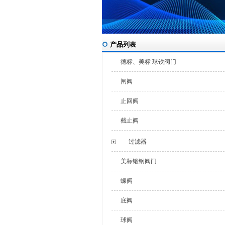
产品列表
德标、美标 球铁阀门
闸阀
止回阀
截止阀
过滤器
美标锻钢阀门
蝶阀
底阀
球阀