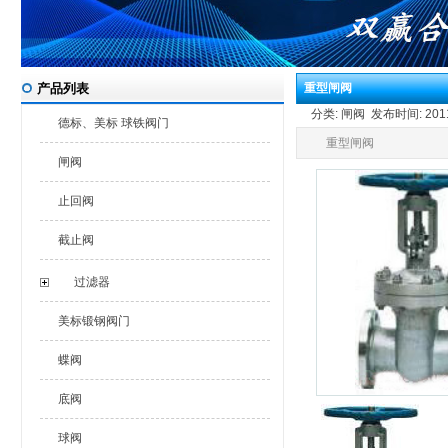
产品列表
重型闸阀
分类: 闸阀 发布时间: 2011-
德标、美标 球铁阀门
重型闸阀
闸阀
止回阀
截止阀
过滤器
美标锻钢阀门
蝶阀
底阀
球阀