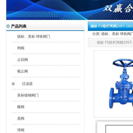
产品列表
德标 F5暗杆闸阀Z45T-10/1
分类: 德标、美标 球铁阀门 发
德标、美标 球铁阀门
德标 F5暗杆闸阀Z45T-1
闸阀
止回阀
截止阀
过滤器
美标锻钢阀门
蝶阀
底阀
球阀