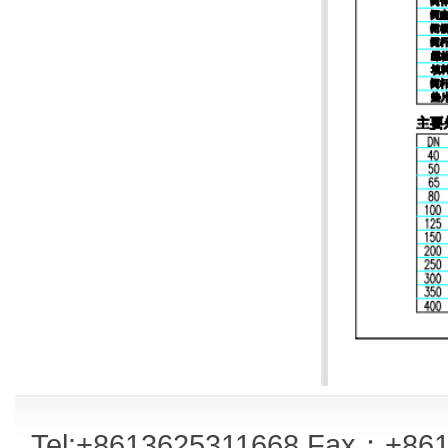
Tel:+8613625311668 Fax：+861