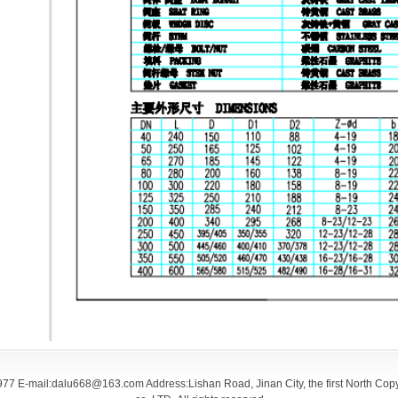
E-mail:dalu668@163.com Address:Lishan Road, Jinan City, the first North Cop