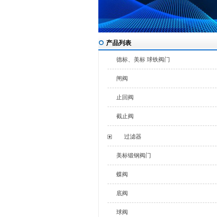
产品列表
德标、美标 球铁阀门
闸阀
止回阀
截止阀
过滤器
美标锻钢阀门
蝶阀
底阀
球阀