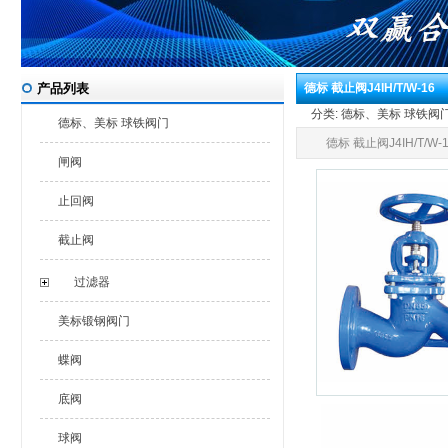
产品列表
德标 截止阀J4IH/T/W-16
分类: 德标、美标 球铁阀门 发
德标、美标 球铁阀门
德标 截止阀J4IH/T/W-
闸阀
止回阀
截止阀
过滤器
美标锻钢阀门
蝶阀
底阀
球阀